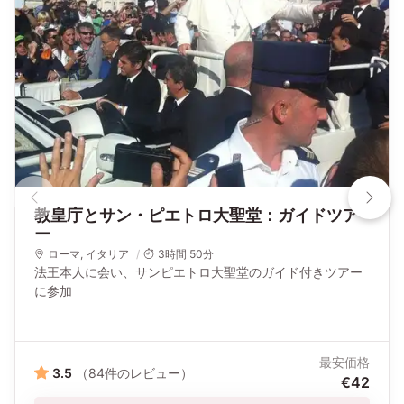
教皇庁とサン・ピエトロ大聖堂：ガイドツア
ー
ローマ
,
イタリア
3時間 50分
法王本人に会い、サンピエトロ大聖堂のガイド付きツアー
に参加
最安価格
3.5
（84件のレビュー）
€42