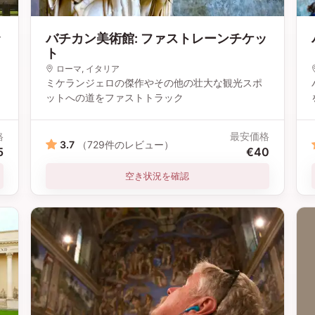
ッ
バチカン美術館: ファストレーンチケッ
ト
ローマ
, イタリア
ミケランジェロの傑作やその他の壮大な観光スポ
ットへの道をファストトラック
格
最安価格
3.7
（729件のレビュー）
5
€40
空き状況を確認