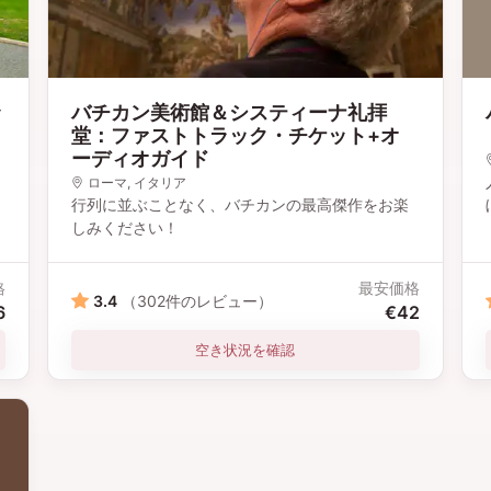
ッ
バチカン美術館＆システィーナ礼拝
堂：ファストトラック・チケット+オ
ーディオガイド
ローマ
, イタリア
行列に並ぶことなく、バチカンの最高傑作をお楽
しみください！
格
最安価格
3.4
（302件のレビュー）
6
€42
空き状況を確認