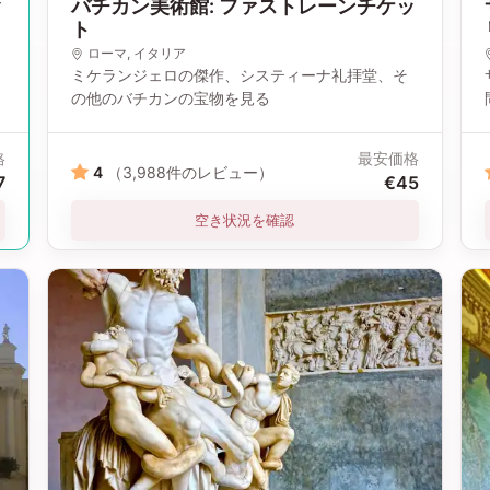
ッ
バチカン美術館: ファストレーンチケッ
ト
ローマ
, イタリア
ミケランジェロの傑作、システィーナ礼拝堂、そ
の他のバチカンの宝物を見る
格
最安価格
4
（3,988件のレビュー）
7
€45
空き状況を確認