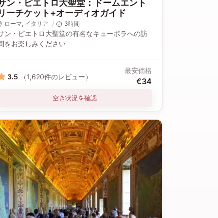
サン・ピエトロ大聖堂：ドームエント
リーチケット+オーディオガイド
ローマ
, イタリア
3時間
サン・ピエトロ大聖堂の有名なキューポラへの訪
問をお楽しみください
最安価格
3.5
（1,620件のレビュー）
€34
空き状況を確認