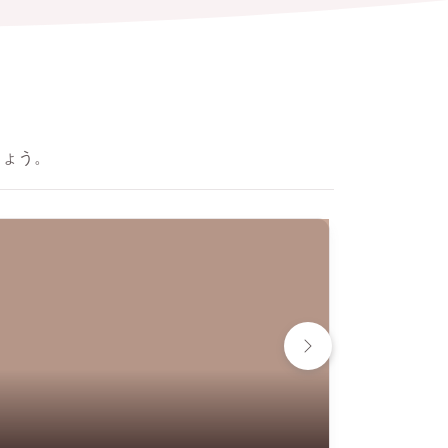
しょう。
3 件のア
オー