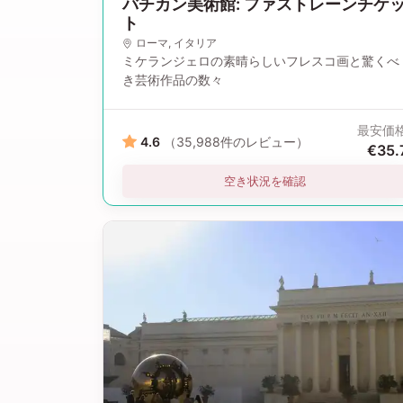
バチカン美術館: ファストレーンチケ
ト
ローマ
, イタリア
ミケランジェロの素晴らしいフレスコ画と驚くべ
き芸術作品の数々
最安価
4.6
（35,988件のレビュー）
€35.
空き状況を確認