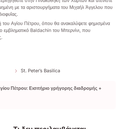
εριηγηθείτε στην Πινακοθήκη των Χαρτών και ατενίστε
σμημένη με τα αριστουργήματα του Μιχαήλ Άγγελου που
διοφυΐας.
ή του Αγίου Πέτρου, όπου θα ανακαλύψετε φημισμένα
το εμβληματικό Baldachin του Μπερνίνι, που
ς.
St. Peter’s Basilica
Αγίου Πέτρου: Εισιτήριο γρήγορης διαδρομής +