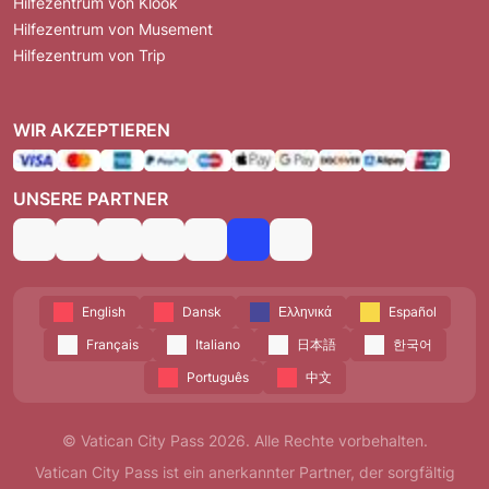
Hilfezentrum von Klook
Hilfezentrum von Musement
Hilfezentrum von Trip
WIR AKZEPTIEREN
UNSERE PARTNER
English
Dansk
Ελληνικά
Español
Français
Italiano
日本語
한국어
Português
中文
© Vatican City Pass 2026. Alle Rechte vorbehalten.
Vatican City Pass ist ein anerkannter Partner, der sorgfältig