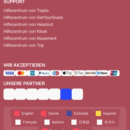
SUPPORT
Hilfezentrum von Tiqets
Hilfezentrum von GetYourGuide
Hilfezentrum von Headout
Hilfezentrum von Klook
Hilfezentrum von Musement
Hilfezentrum von Trip
WIR AKZEPTIEREN
UNSERE PARTNER
English
Dansk
Ελληνικά
Español
Français
Italiano
日本語
한국어