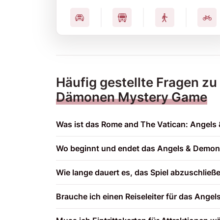
Häufig gestellte Fragen zu
Dämonen Mystery Game
Was ist das Rome and The Vatican: Angel
Wo beginnt und endet das Angels & Demo
Wie lange dauert es, das Spiel abzuschließ
Brauche ich einen Reiseleiter für das Ang