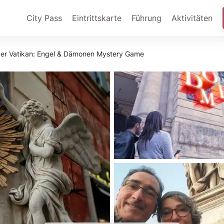
City Pass
Eintrittskarte
Führung
Aktivitäten
er Vatikan: Engel & Dämonen Mystery Game