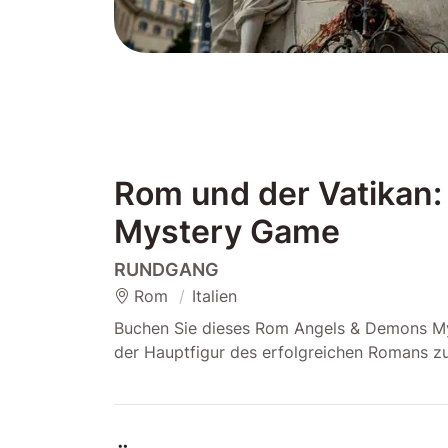
Rom und der Vatikan
Mystery Game
RUNDGANG
Rom
Italien
Buchen Sie dieses Rom Angels & Demons Mys
der Hauptfigur des erfolgreichen Romans zu