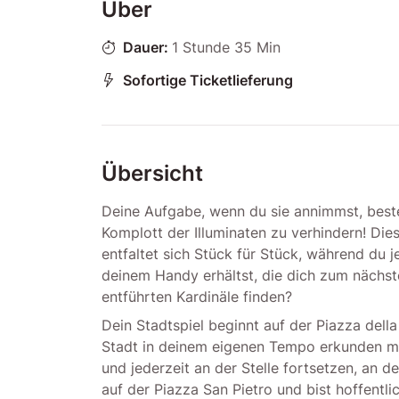
Über
Dauer:
1 Stunde 35 Min
Sofortige Ticketlieferung
Übersicht
Deine Aufgabe, wenn du sie annimmst, beste
Komplott der Illuminaten zu verhindern! Die
entfaltet sich Stück für Stück, während du
deinem Handy erhältst, die dich zum nächste
entführten Kardinäle finden?
Dein Stadtspiel beginnt auf der Piazza dell
Stadt in deinem eigenen Tempo erkunden mö
und jederzeit an der Stelle fortsetzen, an 
auf der Piazza San Pietro und bist hoffentli