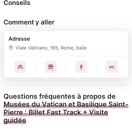
Conseils
Comment y aller
Adresse
Viale Vaticano
, 165
, Rome
, Italie
Questions fréquentes à propos de
Musées du Vatican et Basilique Saint-
Pierre : Billet Fast Track + Visite
guidée