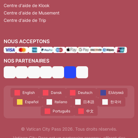
Centre d'aide de Klook
Centre d'aide de Musement
Centre d'aide de Trip
NOUS ACCEPTONS
NOS PARTENAIRES
English
Dansk
Deutsch
Ελληνικά
Español
Italiano
日本語
한국어
Português
中文
© Vatican City Pass 2026. Tous droits réservés.
Vatican City Pass est un partenaire reconnu, offrant des