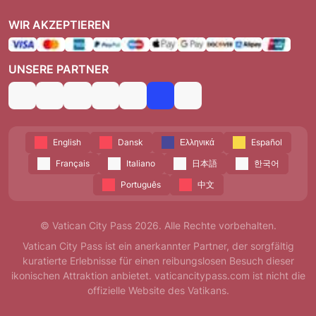
WIR AKZEPTIEREN
UNSERE PARTNER
English
Dansk
Ελληνικά
Español
Français
Italiano
日本語
한국어
Português
中文
© Vatican City Pass 2026. Alle Rechte vorbehalten.
Vatican City Pass ist ein anerkannter Partner, der sorgfältig
kuratierte Erlebnisse für einen reibungslosen Besuch dieser
ikonischen Attraktion anbietet. vaticancitypass.com ist nicht die
offizielle Website des Vatikans.