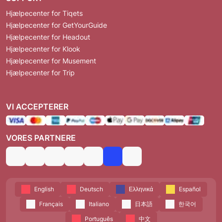
Hjælpecenter for Tiqets
Hjælpecenter for GetYourGuide
Hjælpecenter for Headout
Hjælpecenter for Klook
Hjælpecenter for Musement
Hjælpecenter for Trip
VI ACCEPTERER
VORES PARTNERE
English
Deutsch
Ελληνικά
Español
Français
Italiano
日本語
한국어
Português
中文