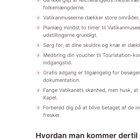
Gå ikke glip af Michelangelos mesterværk
folkemængderne.
Vatikanmuseerne dækker store områder, 
Planlæg mindst to timer til Vatikanmuse
udstillingerne grundigt.
Sørg for, at dine skuldre og knæ er dækk
Medbring din voucher til Touristation-kon
indgangstid.
Gratis adgang er tilgængelig for besøg
dokumentation.
Fange Vatikanets skønhed, men husk, at fo
Kapel.
Forbered dig på at blive betaget af de in
fresker.
Hvordan man kommer dertil