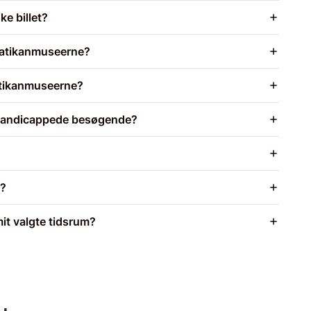
ke billet?
 Vatikanmuseerne?
atikanmuseerne?
r handicappede besøgende?
e?
mit valgte tidsrum?