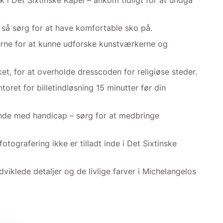
 i Det Sixtinske Kapel – ankom tidligt for at undgå
så sørg for at have komfortable sko på.
erne for at kunne udforske kunstværkerne og
et, for at overholde dresscoden for religiøse steder.
toret for billetindløsning 15 minutter før din
ende med handicap – sørg for at medbringe
tografering ikke er tilladt inde i Det Sixtinske
dviklede detaljer og de livlige farver i Michelangelos