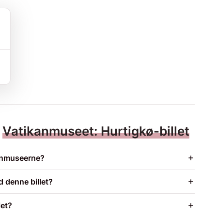
m
Vatikanmuseet: Hurtigkø-billet
kanmuseerne?
 denne billet?
let?