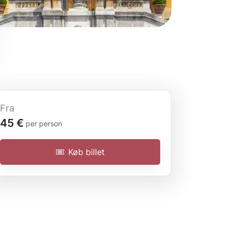
Fra
Adgangsbillet
45 €
per person
Køb billet
4
(3.988 anmeldelser)