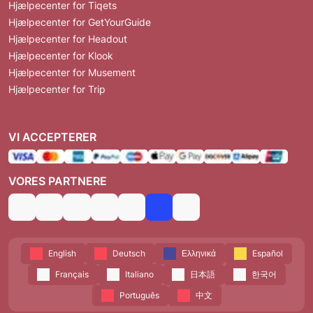
Hjælpecenter for Tiqets
Hjælpecenter for GetYourGuide
Hjælpecenter for Headout
Hjælpecenter for Klook
Hjælpecenter for Musement
Hjælpecenter for Trip
VI ACCEPTERER
VORES PARTNERE
English
Deutsch
Ελληνικά
Español
Français
Italiano
日本語
한국어
Português
中文