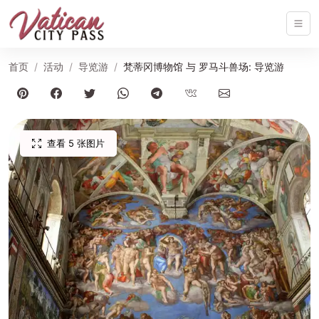
首页
活动
导览游
梵蒂冈博物馆 与 罗马斗兽场: 导览游
查看 5 张图片