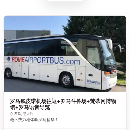
罗马钱皮诺机场往返+罗马斗兽场+梵蒂冈博物
馆+罗马语音导览
罗马
, 意大利
毫不费力地体验罗马精华！