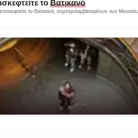
ισκεφτείτε το
Βατικανό
επισκεφτείτε το Βατικανό, συμπεριλαμβανομένων των Μουσείων