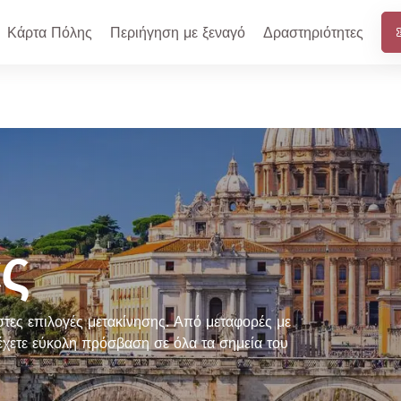
Κάρτα Πόλης
Περιήγηση με ξεναγό
Δραστηριότητες
ς
τες επιλογές μετακίνησης. Από μεταφορές με
έχετε εύκολη πρόσβαση σε όλα τα σημεία του