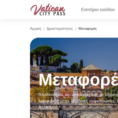
Εισιτήριο εισόδου
Αρχική
Δραστηριότητες
Μεταφορές
Μεταφορέ
Απλοποιήστε την επίσκεψή σας με αξιόπισ
λεωφορεία μέχρι δημόσιες συγκοινωνίες, 
Βατικανού.