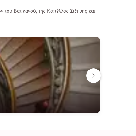
 του Βατικανού, της Καπέλλας Σιξτίνης και
10 δραστη
Εισιτή