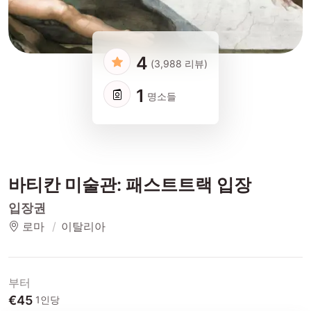
4
(3,988 리뷰)
1
명소들
바티칸 미술관: 패스트트랙 입장
입장권
로마
이탈리아
부터
€45
1인당