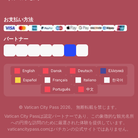
お支払い方法
パートナー
English
Dansk
Deutsch
Ελληνικά
Español
Français
Italiano
한국어
Português
中文
© Vatican City Pass 2026。 無断転載を禁じます。
Vatican City Passは認定パートナーであり、この象徴的な観光名所
への円滑な訪問のために厳選された体験を提供しています。
vaticancitypass.comはバチカンの公式サイトではありません。