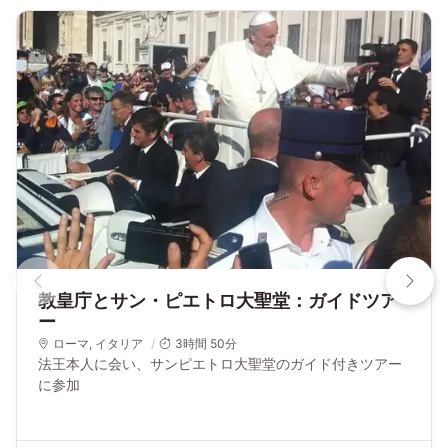
教皇庁とサン・ピエトロ大聖堂：ガイドツア
ー
ローマ
,
イタリア
3時間 50分
法王本人に会い、サンピエトロ大聖堂のガイド付きツアー
に参加