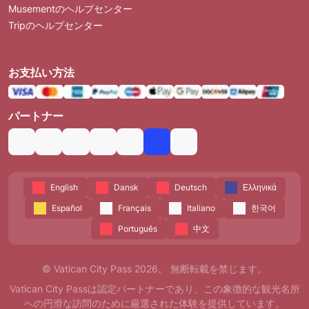
Musementのヘルプセンター
Tripのヘルプセンター
お支払い方法
パートナー
English
Dansk
Deutsch
Ελληνικά
Español
Français
Italiano
한국어
Português
中文
© Vatican City Pass 2026。 無断転載を禁じます。
Vatican City Passは認定パートナーであり、この象徴的な観光名所
への円滑な訪問のために厳選された体験を提供しています。