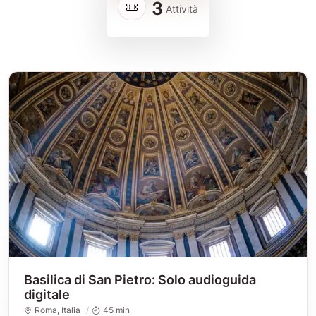
3
Attività
Basilica di San Pietro: Solo audioguida
digitale
Roma
, Italia
45 min