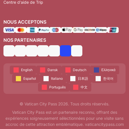
Centre d'aide de Trip
NOUS ACCEPTONS
NOS PARTENAIRES
English
Dansk
Deutsch
Ελληνικά
Español
Italiano
日本語
한국어
Português
中文
© Vatican City Pass 2026. Tous droits réservés.
Vatican City Pass est un partenaire reconnu, offrant des
expériences soigneusement sélectionnées pour une visite sans
accroc de cette attraction emblématique. vaticancitypass.com