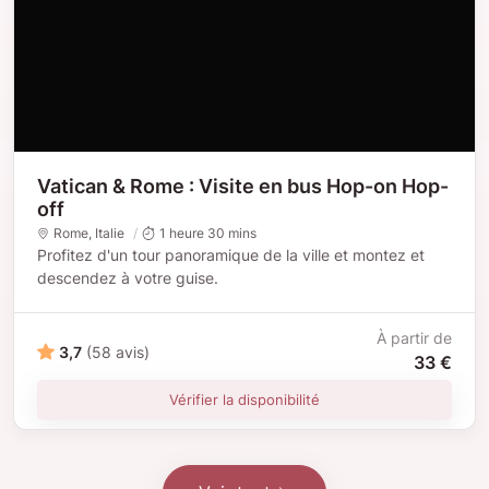
Vatican & Rome : Visite en bus Hop-on Hop-
off
Rome
, Italie
1 heure 30 mins
Profitez d'un tour panoramique de la ville et montez et
descendez à votre guise.
À partir de
3,7
(58 avis)
33 €
Vérifier la disponibilité