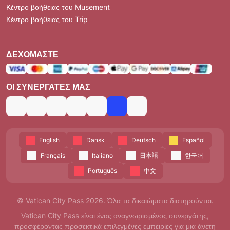
Κέντρο βοήθειας του Musement
Κέντρο βοήθειας του Trip
ΔΕΧΌΜΑΣΤΕ
ΟΙ ΣΥΝΕΡΓΆΤΕΣ ΜΑΣ
English
Dansk
Deutsch
Español
Français
Italiano
日本語
한국어
Português
中文
© Vatican City Pass 2026. Όλα τα δικαιώματα διατηρούνται.
Vatican City Pass είναι ένας αναγνωρισμένος συνεργάτης,
προσφέροντας προσεκτικά επιλεγμένες εμπειρίες για μια άνετη