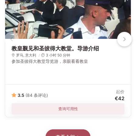
教皇觐见和圣彼得大教堂。导游介绍
罗马
,
意大利
3 小时 50 分钟
参加圣彼得大教堂导览游，亲眼看看教皇
起价
3.5
(84 条评论)
€42
查询可用性