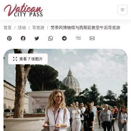
首页
活动
导览游
梵蒂冈博物馆与西斯廷教堂午后导览游
查看 7 张图片