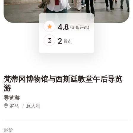
4.8
(6 条评论)
2
景点
梵蒂冈博物馆与西斯廷教堂午后导览
游
导览游
罗马
意大利
起价