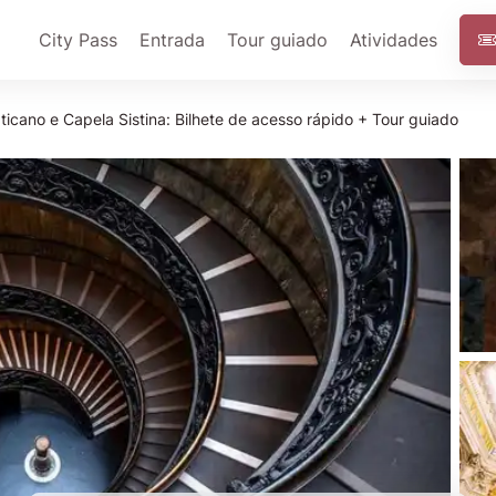
City Pass
Entrada
Tour guiado
Atividades
icano e Capela Sistina: Bilhete de acesso rápido + Tour guiado