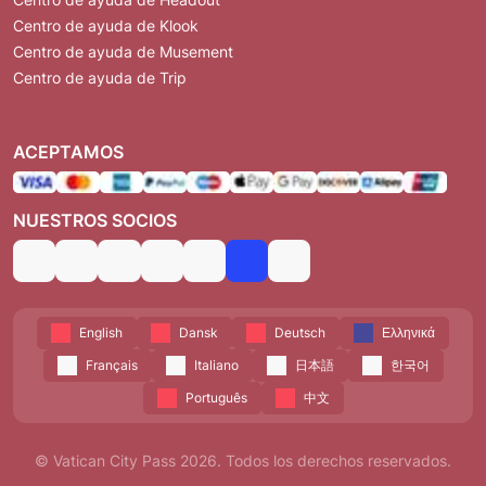
Centro de ayuda de Klook
Centro de ayuda de Musement
Centro de ayuda de Trip
ACEPTAMOS
NUESTROS SOCIOS
English
Dansk
Deutsch
Ελληνικά
Français
Italiano
日本語
한국어
Português
中文
© Vatican City Pass 2026. Todos los derechos reservados.